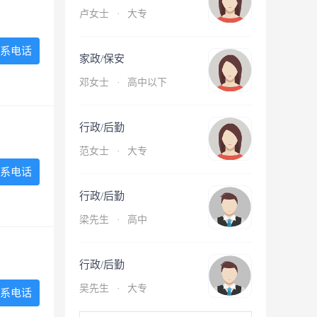
卢女士
·
大专
系电话
家政/保安
邓女士
·
高中以下
行政/后勤
范女士
·
大专
系电话
行政/后勤
梁先生
·
高中
行政/后勤
吴先生
·
大专
系电话