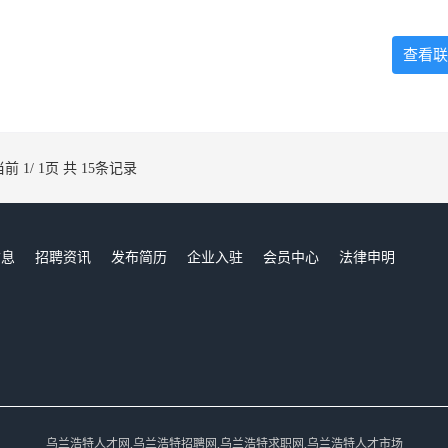
查看联
当前 1/ 1页 共 15条记录
信息
招聘资讯
发布简历
企业入驻
会员中心
法律申明
们
乌兰浩特人才网,乌兰浩特招聘网,乌兰浩特求职网,乌兰浩特人才市场