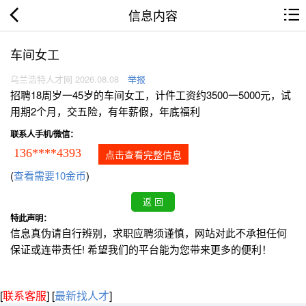
信息内容
车间女工
乌兰浩特人才网 2026.08.08
举报
招聘18周岁一45岁的车间女工，计件工资约3500一5000元，试
用期2个月，交五险，有年薪假，年底福利
联系人手机/微信：
136****4393
点击查看完整信息
(
查看需要10金币
)
特此声明：
信息真伪请自行辨别，求职应聘须谨慎，网站对此不承担任何
保证或连带责任! 希望我们的平台能为您带来更多的便利！
[
联系客服
]
[
最新找人才
]