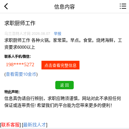
信息内容
求职厨师工作
乌兰浩特人才网 2026.08.07
举报
求职厨师工作 各种火锅。家常菜。早点。食堂。烧烤海鲜，工
资要求6000以上
联系人手机/微信：
198****5272
点击查看完整信息
(
查看需要10金币
)
特此声明：
信息真伪请自行辨别，求职应聘须谨慎，网站对此不承担任何
保证或连带责任! 希望我们的平台能为您带来更多的便利！
[
联系客服
]
[
最新找人才
]