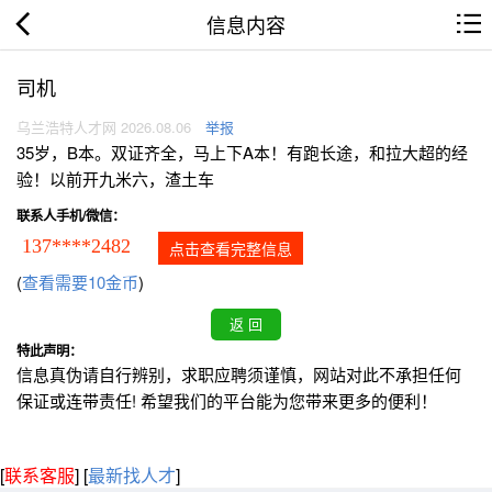
信息内容
司机
乌兰浩特人才网 2026.08.06
举报
35岁，B本。双证齐全，马上下A本！有跑长途，和拉大超的经
验！以前开九米六，渣土车
联系人手机/微信：
137****2482
点击查看完整信息
(
查看需要10金币
)
特此声明：
信息真伪请自行辨别，求职应聘须谨慎，网站对此不承担任何
保证或连带责任! 希望我们的平台能为您带来更多的便利！
[
联系客服
]
[
最新找人才
]