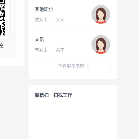
其他职位
欧女士
·
大专
文员
息
林女士
·
高中
查看更多简历
微信扫一扫找工作