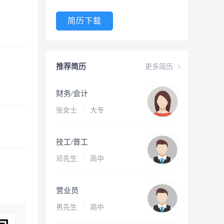
简历下载
推荐简历
更多简历
财务/会计
张女士
·
大专
技工/普工
邓先生
·
高中
营业员
男先生
·
高中