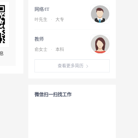
网络/IT
叶先生
·
大专
教师
俞女士
·
本科
息
查看更多简历
微信扫一扫找工作