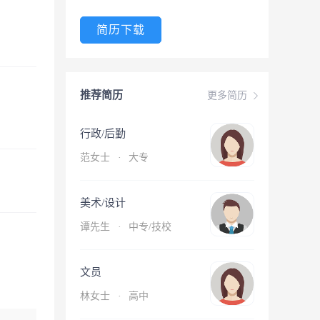
简历下载
推荐简历
更多简历
行政/后勤
范女士
·
大专
美术/设计
谭先生
·
中专/技校
文员
林女士
·
高中