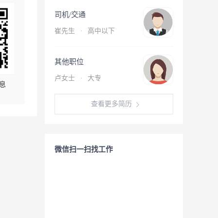
司机/交通
崔先生
·
高中以下
其他职位
卢女士
·
大专
息
查看更多简历
微信扫一扫找工作