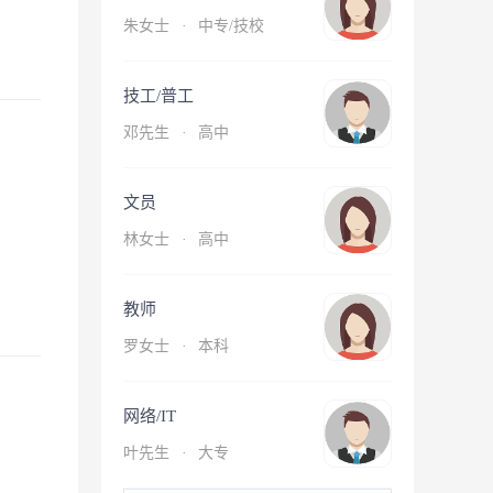
朱女士
·
中专/技校
技工/普工
邓先生
·
高中
文员
林女士
·
高中
教师
罗女士
·
本科
网络/IT
叶先生
·
大专